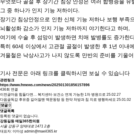
무엇보다 골절 후 장기간 침상 안정은 여러 합병증을 유발
그 중 하나가 인지 기능 저하이다.
장기간 침상안정으로 인한 신체 기능 저하나 보행 부족
뇌활성화 감소가 인지 기능 저하까지 야기한다고 하며,
여기에 수술 후 섬망이 발생하면 치매 발병률도 증가한다
특히 60세 이상에서 고관절 골절이 발생한 후 1년 이내
겨울철은 낙상사고가 나지 않도록 만반의 준비를 기울어
기사 전문은 아래 링크를 클릭하시면 보실 수 있습니다
관련링크
https://www.fnnews.com/news/202501301856157896
436회 연결
이전글
마음 힘들다면… 복지센터·보건소 연계 가능한 1차 병원으로
25.02.27
다음글
독감 후유증 길어질땐 맥문동탕 등 한약 처방과 침 치료 병행하세요
25.01.02
댓글
0
댓글목록
등록된 댓글이 없습니다.
강동길동 매일365한의원
서울 강동구 양재대로 1471 2층
대표자: 이마성
admin@maeil365.kr