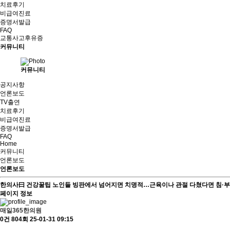
치료후기
비급여진료
증명서발급
FAQ
교통사고후유증
커뮤니티
커뮤니티
공지사항
언론보도
TV출연
치료후기
비급여진료
증명서발급
FAQ
Home
커뮤니티
언론보도
언론보도
한의사曰 건강꿀팁
노인들 빙판에서 넘어지면 치명적…근육이나 관절 다쳤다면 침·
페이지 정보
매일365한의원
0건
804회
25-01-31 09:15