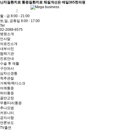
난치질환치료 통증질환치료 체질개선은 매일365한의원
회원가입
로그인
월 - 금 8:00 - 21:00
토,일, 공휴일 8:00 - 17:00
Tel
02-2088-6575
병원소개
인사말
의료진소개
내부사진
협력기관
진료안내
수술 후 재활
구안와사
삼차신경통
척추관절
거북목/목디스크
어깨통증
허리통증
골반교정
무릎/다리통증
추나요법
커뮤니티
공지사항
언론보도
TV출연