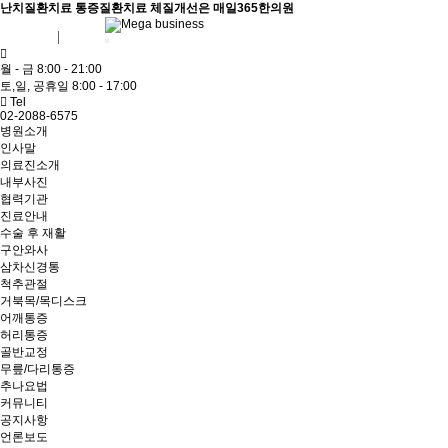
난치질환치료 통증질환치료 체질개선은 매일365한의원
회원가입
로그인
월 - 금 8:00 - 21:00
토,일, 공휴일 8:00 - 17:00
Tel
02-2088-6575
병원소개
인사말
의료진소개
내부사진
협력기관
진료안내
수술 후 재활
구안와사
삼차신경통
척추관절
거북목/목디스크
어깨통증
허리통증
골반교정
무릎/다리통증
추나요법
커뮤니티
공지사항
언론보도