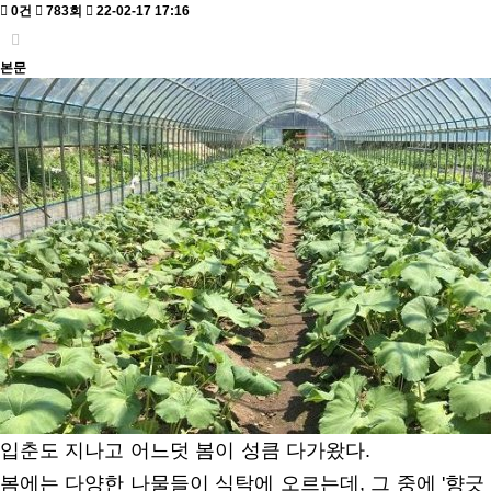
0건
783회
22-02-17 17:16
본문
입춘도 지나고 어느덧 봄이 성큼 다가왔다.
봄에는 다양한 나물들이 식탁에 오르는데, 그 중에 '향긋