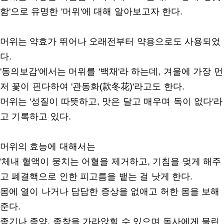
함'으로 유명한 '머위'에 대해 알아보고자 한다.
머위는 약효가 뛰어나 오래전부터 약용으로도 사용되었
다.
'동의보감'에서는 머위를 '백채'라 하는데, 겨울에 가장 먼
저 꽃이 핀다하여 '관동화(款冬花)'라고도 한다.
머위는 '성질이 따뜻하고, 맛은 달고 매우며 독이 없다'라
고 기록하고 있다.
머위의 효능에 대해서는
'체내 혈액이 뭉치는 어혈을 제거하고, 기침을 멎게 해주
고 폐결핵으로 인한 피고름을 뱉는 걸 낫게 한다.
몸에 열이 나거나 답답한 증상을 없애고 허한 몸을 보해
준다.
종기나 종양, 종창을 가라앉힐 수 있으며 독사에게 물린