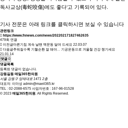
독사교상(毒蛇咬傷)에도 좋다'고 기록되어 있다.
기사 전문은 아래 링크를 클릭하시면 보실 수 있습니다
관련링크
https://www.fnnews.com/news/202202171827462635
479회 연결
이전글
마른기침 계속 날땐 맥문동 달여 드세요
22.03.07
다음글
추워질수록 기혈순환 잘 돼야… 기공운동으로 겨울철 건강 챙기세요
21.01.14
댓글
0
댓글목록
등록된 댓글이 없습니다.
강동길동 매일365한의원
서울 강동구 양재대로 1471 2층
대표자: 이마성
admin@maeil365.kr
TEL : 02-2088-6575
사업자번호 : 167-96-01528
© 2023
매일365한의원
. All Rights Reserved.