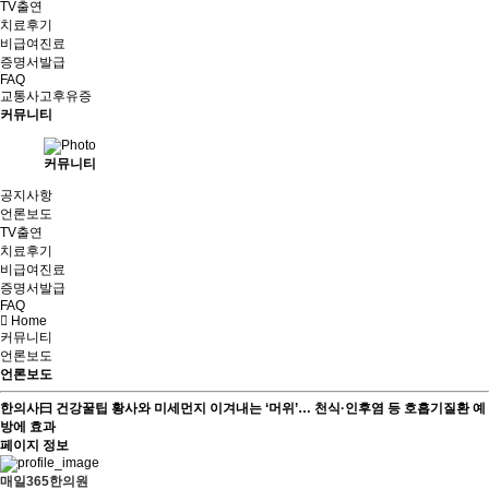
TV출연
치료후기
비급여진료
증명서발급
FAQ
교통사고후유증
커뮤니티
커뮤니티
공지사항
언론보도
TV출연
치료후기
비급여진료
증명서발급
FAQ
Home
커뮤니티
언론보도
언론보도
한의사曰 건강꿀팁
황사와 미세먼지 이겨내는 ‘머위’… 천식·인후염 등 호흡기질환 예
방에 효과
페이지 정보
매일365한의원