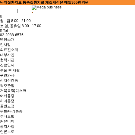
난치질환치료 통증질환치료 체질개선은 매일365한의원
회원가입
로그인
월 - 금 8:00 - 21:00
토,일, 공휴일 8:00 - 17:00
Tel
02-2088-6575
병원소개
인사말
의료진소개
내부사진
협력기관
진료안내
수술 후 재활
구안와사
삼차신경통
척추관절
거북목/목디스크
어깨통증
허리통증
골반교정
무릎/다리통증
추나요법
커뮤니티
공지사항
언론보도