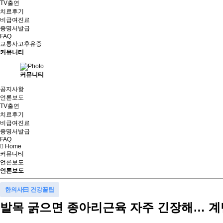
TV출연
치료후기
비급여진료
증명서발급
FAQ
교통사고후유증
커뮤니티
커뮤니티
공지사항
언론보도
TV출연
치료후기
비급여진료
증명서발급
FAQ
Home
커뮤니티
언론보도
언론보도
한의사曰 건강꿀팁
발목 굵으면 종아리근육 자주 긴장해… 계