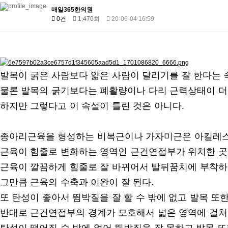
매일365한의원
0건
1,470회
20-06-04 16:59
발목이 굵은 사람보다 얇은 사람이 달리기를 잘 한다는 
물론 발목의 굵기보다는 폐활량이나 다리 근력상태이 더
하지만 그렇다고 이 속설이 틀린 것은 아니다.
종아리근육을 형성하는 비복근이나 가자미근은 아킬레스
근육이 힘줄로 변화하는 영역인 근건연접부가 위치한 곳
근육이 깔끔하게 힘줄로 잘 바뀌어서 발뒤꿈치에 부착하
그만큼 근육의 수축과 이완이 잘 된다.
또 탄성이 좋아서 뜀박질을 잘 할 수 밖에 없고 발목 또한
반대로 근건연접부의 경계가 모호해서 넓은 영역에 걸쳐
탄성이 떨어질 수 밖에 없어 뜀박질을 잘 못하고 발목 또한